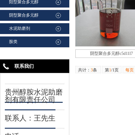
阳型聚合多元醇
+
阴型聚合多元醇
+
水泥助磨剂
+
胺类
+
阴型聚合多元醇c5d11l7
联系我们
共计：
3
条
第
1
/1页
每页
贵州醇胺水泥助磨
剂有限责任公司
联系人：王先生