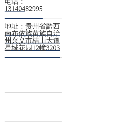
电话：
13140482995
地址：贵州省黔西
南布依族苗族自治
州兴义市桔山大道
星城花园12幢3203