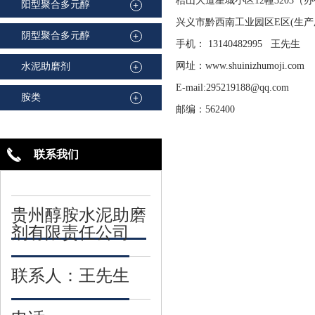
桔山大道星城小区12幢3203（
阳型聚合多元醇
+
兴义市黔西南工业园区E区(生
阴型聚合多元醇
+
手机：
13140482995 王先生
网址：www.shuinizhumoji.com
水泥助磨剂
+
E-mail:295219188@qq.com
胺类
+
邮编：562400
联系我们
贵州醇胺水泥助磨
剂有限责任公司
联系人：王先生