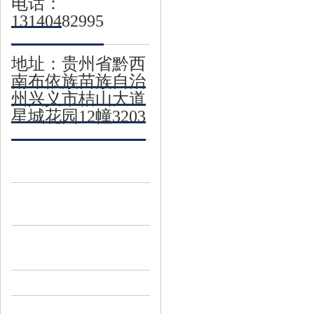
电话：
13140482995
地址：贵州省黔西
南布依族苗族自治
州兴义市桔山大道
星城花园12幢3203