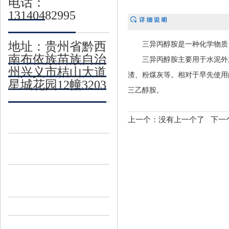
电话：
13140482995
地址：贵州省黔西
三异丙醇胺是一种化学物质，分
南布依族苗族自治
三异丙醇胺主要用于水泥外加
州兴义市桔山大道
渣
、粉煤灰等。相对于早先使用
星城花园12幢3203
三乙醇胺。
上一个：没有上一个了 下一