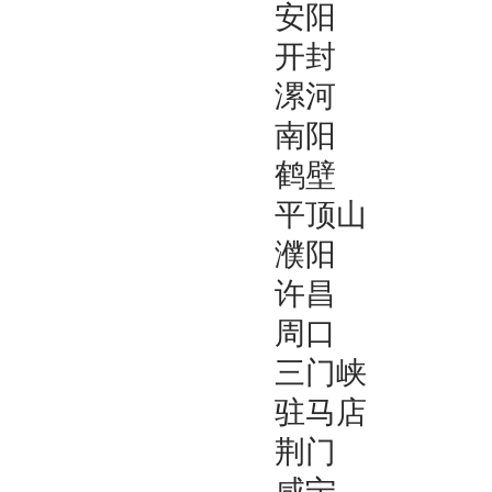
安阳
开封
漯河
南阳
鹤壁
平顶山
濮阳
许昌
周口
三门峡
驻马店
荆门
咸宁