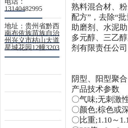
电话：
熟料混合材、粉
13140482995
配方”，去除“批
地址：贵州省黔西
助磨剂、水泥助
南布依族苗族自治
多元醇、三乙醇
州兴义市桔山大道
剂有限责任公司
星城花园12幢3203
阴型、阳型聚合
产品技术参数
〇气味;无刺激
〇颜色;棕色或
〇比重;1.10～1.