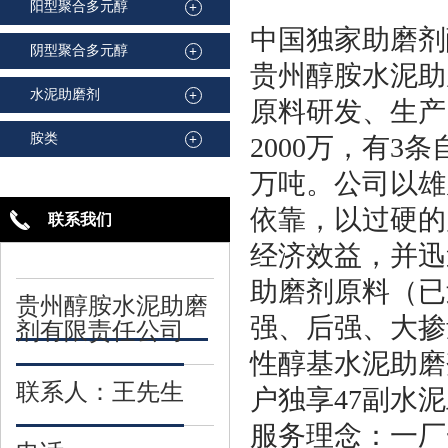
阳型聚合多元醇
+
中国独家助磨剂
阴型聚合多元醇
+
贵州醇胺水泥助
水泥助磨剂
+
原料研发、生产
胺类
+
2000万，有3
万吨。公司以雄
依靠，以过硬的
联系我们
经济效益，并迅
助磨剂原料（已
贵州醇胺水泥助磨
强、后强、大掺
剂有限责任公司
性醇基水泥助磨
联系人：王先生
户独享47副水
服务理念：一厂