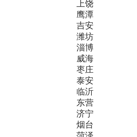
上饶
鹰潭
吉安
潍坊
淄博
威海
枣庄
泰安
临沂
东营
济宁
烟台
菏泽