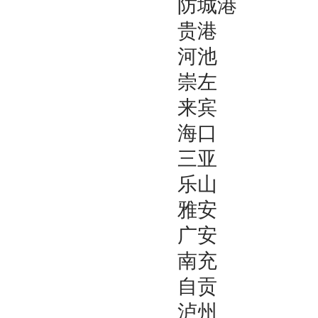
防城港
贵港
河池
崇左
来宾
海口
三亚
乐山
雅安
广安
南充
自贡
泸州