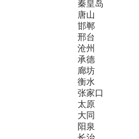
秦皇岛
唐山
邯郸
邢台
沧州
承德
廊坊
衡水
张家口
太原
大同
阳泉
长治