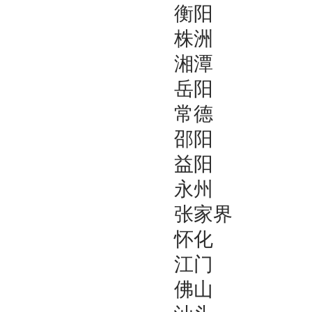
衡阳
株洲
湘潭
岳阳
常德
邵阳
益阳
永州
张家界
怀化
江门
佛山